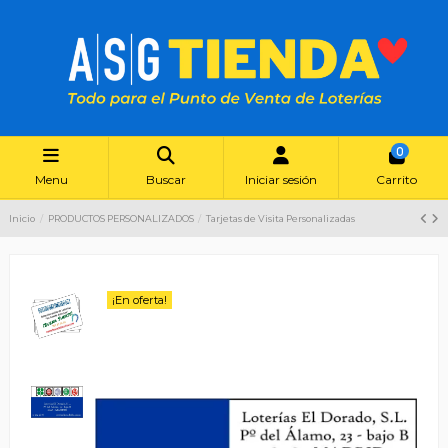
0
Menu
Buscar
Iniciar sesión
Carrito
Inicio
PRODUCTOS PERSONALIZADOS
Tarjetas de Visita Personalizadas
¡En oferta!