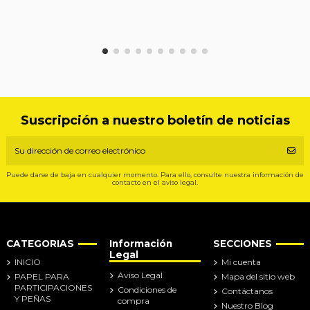
Suscripción a nuestro boletín de noticias
Puede darse de baja en cualquier momento. Para ello, consulte nuestra información de
contacto en el aviso legal.
CATEGORIAS
Información
SECCIONES
Legal
INICIO
Mi cuenta
Aviso Legal
PAPEL PARA
Mapa del sitio web
PARTICIPACIONES
Condiciones de
Contáctanos
Y PEÑAS
compra
Nuestro Blog