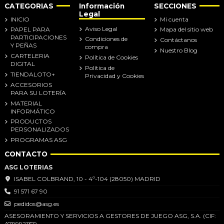
CATEGORIAS
Información
SECCIONES
Legal
INICIO
Mi cuenta
Aviso Legal
PAPEL PARA
Mapa del sitio web
PARTICIPACIONES
Condiciones de
Contáctanos
Y PEÑAS
compra
Nuestro Blog
CARTELERIA
Política de Cookies
DIGITAL
Política de
TIENDALOTO+
Privacidad y Cookies
ACCESORIOS
PARA SU LOTERÍA
MATERIAL
INFORMÁTICO
PRODUCTOS
PERSONALIZADOS
PROGRAMAS ASG
CONTACTO
ASG LOTERIAS
ISABEL COLBRAND, 10 - 4º-104 (28050) MADRID
91 571 67 90
pedidos@asg.es
ASESORAMIENTO Y SERVICIOS A GESTORES DE JUEGO ASG, S.A. (CIF:
A79992137)