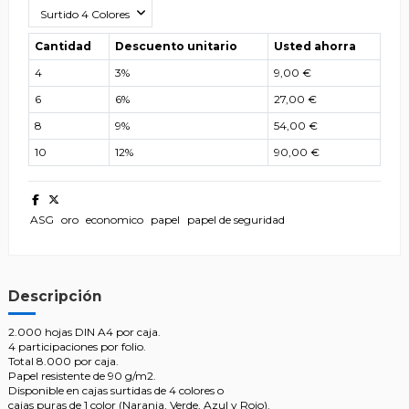
Cantidad
Descuento unitario
Usted ahorra
4
3%
9,00 €
6
6%
27,00 €
8
9%
54,00 €
10
12%
90,00 €
ASG
oro
economico
papel
papel de seguridad
Descripción
2.000 hojas DIN A4 por caja.
4 participaciones por folio.
Total 8.000 por caja.
Papel resistente de 90 g/m2.
Disponible en cajas surtidas de 4 colores o
cajas puras de 1 color (Naranja, Verde, Azul y Rojo).