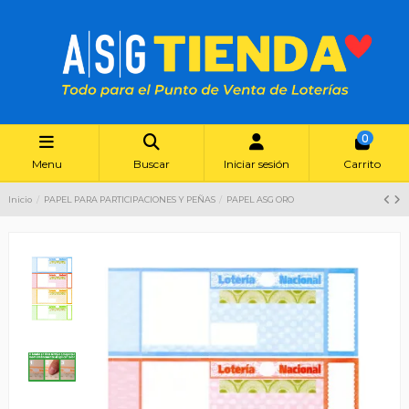
0
Menu
Buscar
Iniciar sesión
Carrito
Inicio
PAPEL PARA PARTICIPACIONES Y PEÑAS
PAPEL ASG ORO