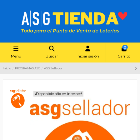
0
Menu
Buscar
Iniciar sesión
Carrito
Inicio
PROGRAMAS ASG
ASG Sellador
¡Disponible sólo en Internet!