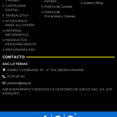
Y PEÑAS
compra
Nuestro Blog
CARTELERIA
Política de Cookies
DIGITAL
Política de
TIENDALOTO+
Privacidad y Cookies
ACCESORIOS
PARA SU LOTERÍA
MATERIAL
INFORMÁTICO
PRODUCTOS
PERSONALIZADOS
PROGRAMAS ASG
CONTACTO
ASG LOTERIAS
ISABEL COLBRAND, 10 - 4º-104 (28050) MADRID
91 571 67 90
pedidos@asg.es
ASESORAMIENTO Y SERVICIOS A GESTORES DE JUEGO ASG, S.A. (CIF:
A79992137)