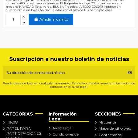
cubiertas+80 tapas blancas traseras. El Paquetes incluye 20 cubiertas de cada
modelos NAVIDAD Roja, Verde, BLUE y Tréboles. ¡A TODO COLOR! Impreso en
cuatricromía en hojas A4 troqueladas con el alto de tus participaciones.
Añadir al carrito
Suscripción a nuestro boletín de noticias
Puede darse de baja en cualquier momento. Para ello, consulte nuestra información de
contacto en el aviso legal.
CATEGORIAS
Información
SECCIONES
Legal
INICIO
Mi cuenta
Aviso Legal
PAPEL PARA
Mapa del sitio web
PARTICIPACIONES
Condiciones de
Contáctanos