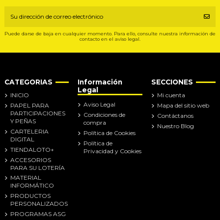
Puede darse de baja en cualquier momento. Para ello, consulte nuestra información de
contacto en el aviso legal.
CATEGORIAS
Información
SECCIONES
Legal
INICIO
Mi cuenta
Aviso Legal
PAPEL PARA
Mapa del sitio web
PARTICIPACIONES
Condiciones de
Contáctanos
Y PEÑAS
compra
Nuestro Blog
CARTELERIA
Política de Cookies
DIGITAL
Política de
TIENDALOTO+
Privacidad y Cookies
ACCESORIOS
PARA SU LOTERÍA
MATERIAL
INFORMÁTICO
PRODUCTOS
PERSONALIZADOS
PROGRAMAS ASG