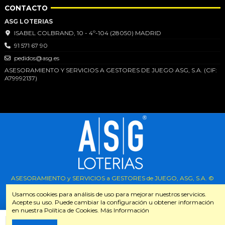
CONTACTO
ASG LOTERIAS
ISABEL COLBRAND, 10 - 4º-104 (28050) MADRID
91 571 67 90
pedidos@asg.es
ASESORAMIENTO Y SERVICIOS A GESTORES DE JUEGO ASG, S.A. (CIF:
A79992137)
ASESORAMIENTO y SERVICIOS a GESTORES de JUEGO, ASG, S.A. ©
Todos los derechos reservados.
2026
Usamos cookies para análisis de uso para mejorar nuestros servicios.
Acepte su uso. Puede cambiar la configuración u obtener información
en nuestra Política de Cookies. Más Información