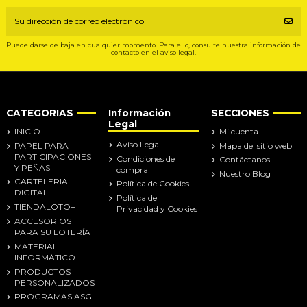
Puede darse de baja en cualquier momento. Para ello, consulte nuestra información de
contacto en el aviso legal.
CATEGORIAS
Información
SECCIONES
Legal
INICIO
Mi cuenta
Aviso Legal
PAPEL PARA
Mapa del sitio web
PARTICIPACIONES
Condiciones de
Contáctanos
Y PEÑAS
compra
Nuestro Blog
CARTELERIA
Política de Cookies
DIGITAL
Política de
TIENDALOTO+
Privacidad y Cookies
ACCESORIOS
PARA SU LOTERÍA
MATERIAL
INFORMÁTICO
PRODUCTOS
PERSONALIZADOS
PROGRAMAS ASG