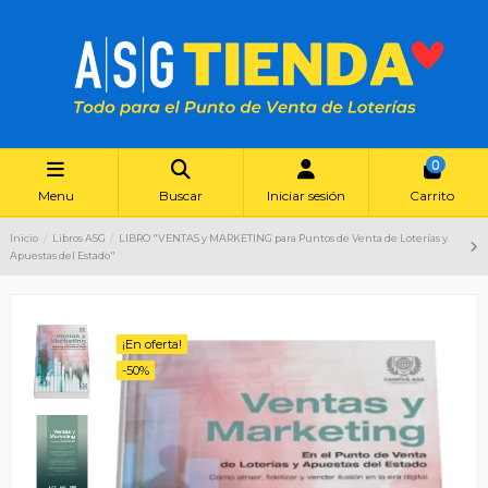
0
Menu
Buscar
Iniciar sesión
Carrito
Inicio
Libros ASG
LIBRO "VENTAS y MARKETING para Puntos de Venta de Loterías y
Apuestas del Estado"
¡En oferta!
-50%