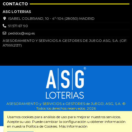
CONTACTO
ASG LOTERIAS
ISABEL COLBRAND, 10 - 4º-104 (28050) MADRID
91 571 67 90
pedidos@asg.es
ASESORAMIENTO Y SERVICIOS A GESTORES DE JUEGO ASG, S.A. (CIF:
A79992137)
ASESORAMIENTO y SERVICIOS a GESTORES de JUEGO, ASG, S.A. ©
Todos los derechos reservados.
2026
Usamos cookies para análisis de uso para mejorar nuestros servicios.
Acepte su uso. Puede cambiar la configuración u obtener información
en nuestra Política de Cookies. Más Información