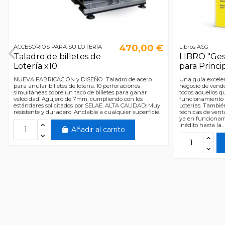
470,00 €
ACCESORIOS PARA SU LOTERÍA
Libros ASG
Taladro de billetes de
LIBRO "Ges
Lotería x10
para Princi
NUEVA FABRICACIÓN y DISEÑO Taladro de acero
Una guía excelen
para anular billetes de lotería. 10 perforaciones
negocio de vender
simultáneas sobre un taco de billetes para ganar
todos aquellos q
velocidad. Agujero de 7mm, cumpliendo con los
funcionamiento 
estándares solicitados por SELAE. ALTA CALIDAD: Muy
Loterías. Tambi
resistente y duradero. Anclable a cualquier superficie.
técnicas de vent
ya en funcionam
inédito hasta la...
Añadir al carrito