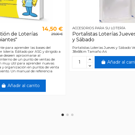
14,50 €
ACCESORIOS PARA SU LOTERÍA
tión de Loterías
Portalistas Loterías Jueve
29,00 €
piantes"
y Sábado
te para aprender las bases del
Portalistas Loterías Jueves y Sábado Ve
 lotería. Editado por ASG y dirigido a
38x68cm Tamaño A4
ue deseen aproximarse al
interno de un punto de ventas de
Añadir al carr
én muy útil para aprender nuevas
a y organización en puntos de venta
iento. Un manual de referencia
Añadir al carrito