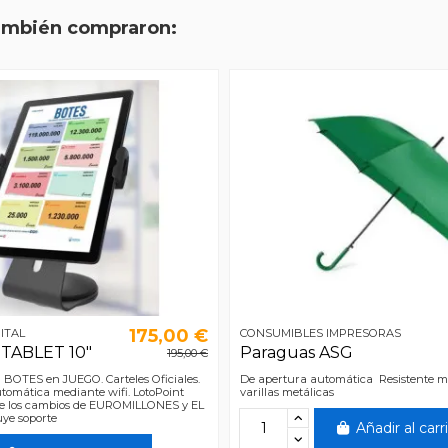
también compraron:
175,00 €
ITAL
CONSUMIBLES IMPRESORAS
 TABLET 10"
Paraguas ASG
195,00 €
al BOTES en JUEGO. Carteles Oficiales.
De apertura automática Resistente mat
tomática mediante wifi. LotoPoint
varillas metálicas
luye los cambios de EUROMILLONES y EL
uye soporte
Añadir al carr