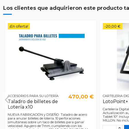
Los clientes que adquirieron este producto 
¡En oferta!
-20,00 €
470,00 €
ACCESORIOS PARA SU LOTERÍA
CARTELERIA DIG
Taladro de billetes de
LotoPoint+
Lotería x10
Cartelería Digit
Actualización au
NUEVA FABRICACIÓN y DISEÑO Taladro de acero
Tablet 10". Inc
para anular billetes de lotería. 10 perforaciones
MILLON. No incl
simultáneas sobre un taco de billetes para ganar
velocidad. Agujero de 7mm, cumpliendo con los