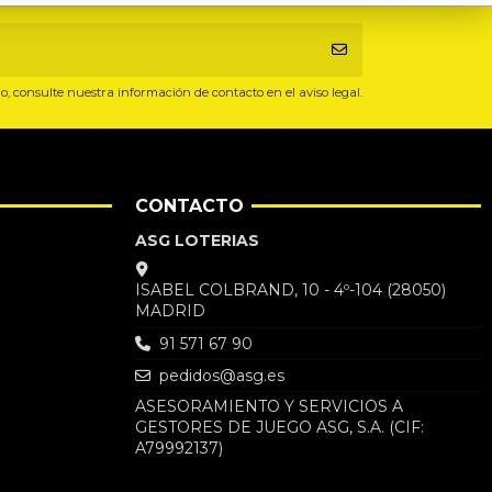
, consulte nuestra información de contacto en el aviso legal.
CONTACTO
ASG LOTERIAS
ISABEL COLBRAND, 10 - 4º-104 (28050)
MADRID
91 571 67 90
pedidos@asg.es
ASESORAMIENTO Y SERVICIOS A
GESTORES DE JUEGO ASG, S.A. (CIF:
A79992137)