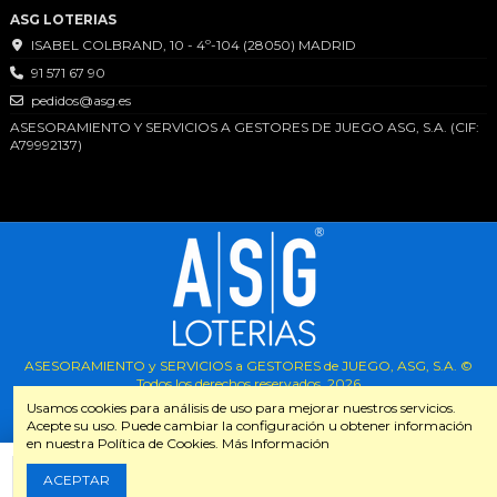
ASG LOTERIAS
ISABEL COLBRAND, 10 - 4º-104 (28050) MADRID
91 571 67 90
pedidos@asg.es
ASESORAMIENTO Y SERVICIOS A GESTORES DE JUEGO ASG, S.A. (CIF:
A79992137)
ASESORAMIENTO y SERVICIOS a GESTORES de JUEGO, ASG, S.A. ©
Todos los derechos reservados.
2026
Usamos cookies para análisis de uso para mejorar nuestros servicios.
Acepte su uso. Puede cambiar la configuración u obtener información
en nuestra Política de Cookies. Más Información
Añadir al carrito
ACEPTAR