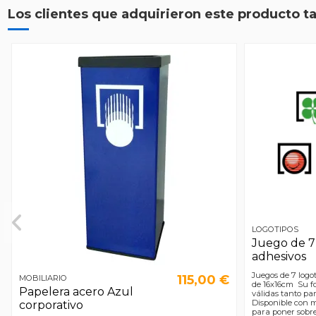
Los clientes que adquirieron este producto 
LOGOTIPOS
Juego de 7
adhesivos
Juegos de 7 logo
115,00 €
MOBILIARIO
de 16x16cm Su f
Papelera acero Azul
válidas tanto pa
Disponible con m
corporativo
para poner sobre