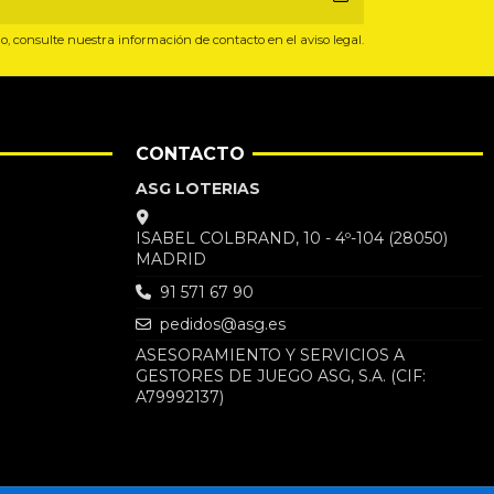
, consulte nuestra información de contacto en el aviso legal.
CONTACTO
ASG LOTERIAS
ISABEL COLBRAND, 10 - 4º-104 (28050)
MADRID
91 571 67 90
pedidos@asg.es
ASESORAMIENTO Y SERVICIOS A
GESTORES DE JUEGO ASG, S.A. (CIF:
A79992137)