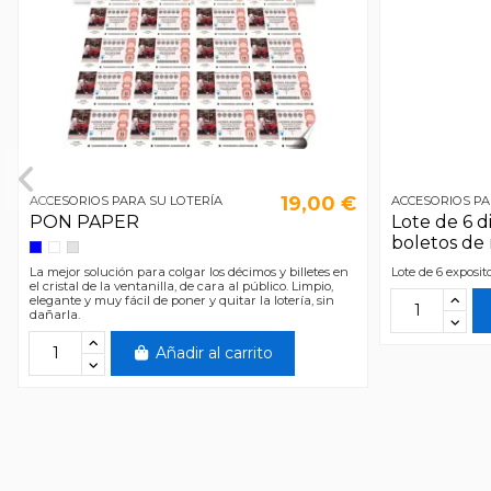
19,00 €
ACCESORIOS PARA SU LOTERÍA
ACCESORIOS PA
PON PAPER
Lote de 6 
boletos de 
La mejor solución para colgar los décimos y billetes en
Lote de 6 exposit
el cristal de la ventanilla, de cara al público. Limpio,
elegante y muy fácil de poner y quitar la lotería, sin
dañarla.
Añadir al carrito