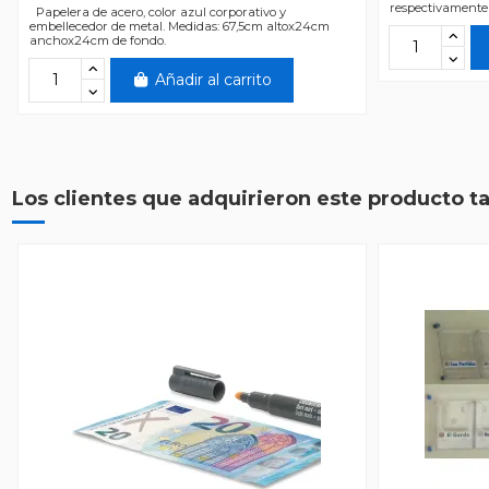
respectivamente
Papelera de acero, color azul corporativo y
embellecedor de metal. Medidas: 67,5cm altox24cm
anchox24cm de fondo.
Añadir al carrito
Los clientes que adquirieron este producto 