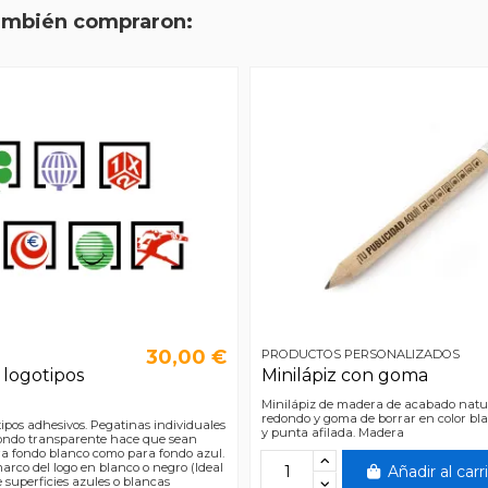
también compraron:
30,00 €
PRODUCTOS PERSONALIZADOS
 logotipos
Minilápiz con goma
Minilápiz de madera de acabado natu
redondo y goma de borrar en color bl
tipos adhesivos. Pegatinas individuales
y punta afilada. Madera
ondo transparente hace que sean
ra fondo blanco como para fondo azul.
arco del logo en blanco o negro (Ideal
Añadir al carr
 superficies azules o blancas