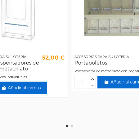
52,00 €
RA SU LOTERÍA
ACCESORIOS PARA SU LOTERÍA
dispensadores de
Portaboletos
metacrilato
Portaboletos de metacrilato con pegat
ores individuales.
Añadir al carr
Añadir al carrito