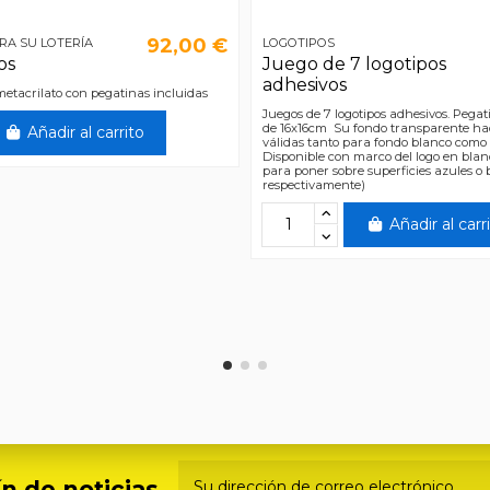
92,00 €
RA SU LOTERÍA
LOGOTIPOS
os
Juego de 7 logotipos
adhesivos
metacrilato con pegatinas incluidas
Juegos de 7 logotipos adhesivos. Pegat
de 16x16cm Su fondo transparente ha
Añadir al carrito
válidas tanto para fondo blanco como 
Disponible con marco del logo en blan
para poner sobre superficies azules o
respectivamente)
Añadir al carr
n de noticias