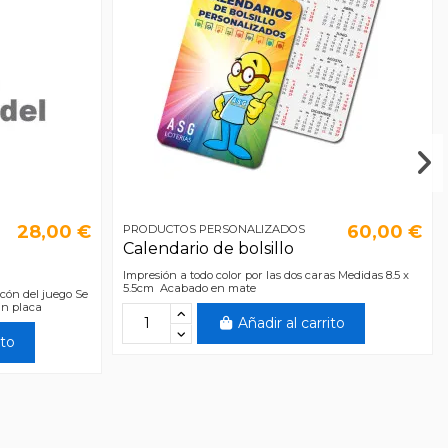
28,00 €
60,00 €
PRODUCTOS PERSONALIZADOS
Calendario de bolsillo
Impresión a todo color por las dos caras Medidas 8.5 x
5.5cm Acabado en mate
ncón del juego Se
in placa
Añadir al carrito
ito