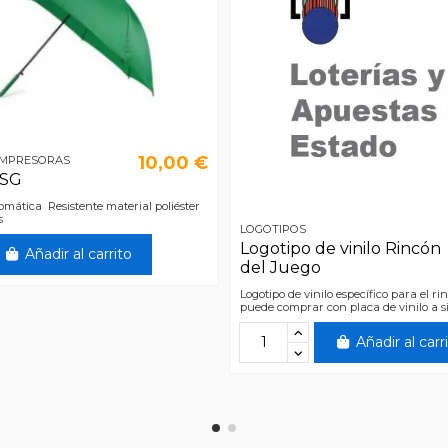
10,00 €
IMPRESORAS
ASG
mática Resistente material poliéster
s
LOGOTIPOS
Logotipo de vinilo Rincón
Añadir al carrito
del Juego
Logotipo de vinilo específico para el ri
puede comprar con placa de vinilo a s
Añadir al carr