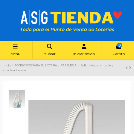
0
Menu
Buscar
Iniciar sesión
Carrito
Inicio
ACCESORIOS PARA SU LOTERÍA
PAPELERÍA
Bolígrafos con muelle y
soporte adhesivo