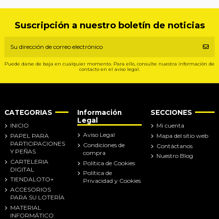
Suscripción a nuestro boletín de noticias
Puede darse de baja en cualquier momento. Para ello, consulte nuestra información de
contacto en el aviso legal.
CATEGORIAS
Información
SECCIONES
Legal
INICIO
Mi cuenta
Aviso Legal
PAPEL PARA
Mapa del sitio web
PARTICIPACIONES
Condiciones de
Contáctanos
Y PEÑAS
compra
Nuestro Blog
CARTELERIA
Política de Cookies
DIGITAL
Política de
TIENDALOTO+
Privacidad y Cookies
ACCESORIOS
PARA SU LOTERÍA
MATERIAL
INFORMÁTICO