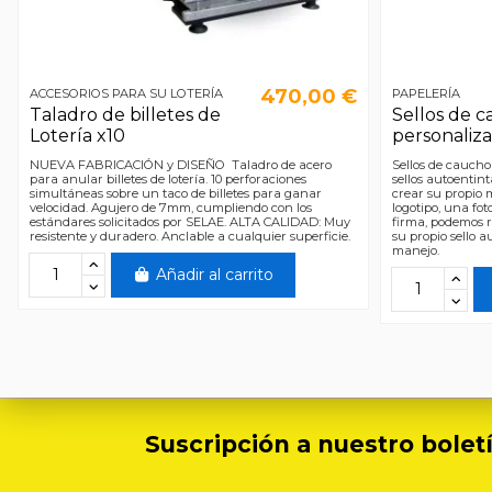
470,00 €
ACCESORIOS PARA SU LOTERÍA
PAPELERÍA
Taladro de billetes de
Sellos de 
Lotería x10
personaliz
NUEVA FABRICACIÓN y DISEÑO Taladro de acero
Sellos de caucho
para anular billetes de lotería. 10 perforaciones
sellos autoenti
simultáneas sobre un taco de billetes para ganar
crear su propio 
velocidad. Agujero de 7mm, cumpliendo con los
logotipo, una fot
estándares solicitados por SELAE. ALTA CALIDAD: Muy
firma, podemos r
resistente y duradero. Anclable a cualquier superficie.
su propio sello a
manejo.
Añadir al carrito
Suscripción a nuestro boletí