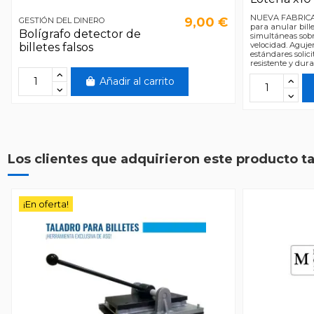
NUEVA FABRICAC
9,00 €
GESTIÓN DEL DINERO
para anular bille
Bolígrafo detector de
simultáneas sobr
velocidad. Aguj
billetes falsos
estándares soli
resistente y dur
Añadir al carrito
Los clientes que adquirieron este producto 
¡En oferta!