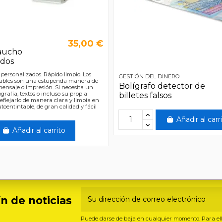
35,00 €
caucho
ados
 personalizados. Rápido limpio. Los
GESTIÓN DEL DINERO
ntables son una estupenda manera de
Bolígrafo detector de
mensaje o impresión. Si necesita un
ografía, textos o incluso su propia
billetes falsos
eflejarlo de manera clara y limpia en
utoentintable, de gran calidad y fácil
Añadir al carr
Añadir al carrito
n de noticias
Puede darse de baja en cualquier momento. Para ello