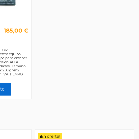
185,00 €
OLOR.
estro equipo
tipo para obtener
mos en ALTA
tidades. Tamaño
n: 200 gr/m2
in IVA TIEMPO
ito
¡En oferta!