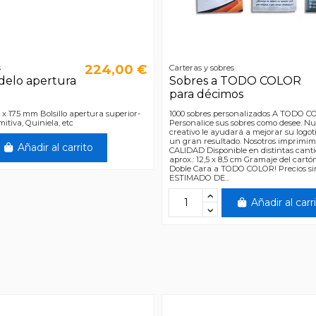
224,00 €
s
Carteras y sobres
delo apertura
Sobres a TODO COLOR
para décimos
 x 175 mm Bolsillo apertura superior-
1000 sobres personalizados A TODO C
itiva, Quiniela, etc
Personalice sus sobres como desee. Nu
creativo le ayudará a mejorar su logo
un gran resultado. Nosotros imprimi
Añadir al carrito
CALIDAD Disponible en distintas can
aprox.: 12,5 x 8,5 cm Gramaje del cartó
Doble Cara a TODO COLOR! Precios s
ESTIMADO DE...
Añadir al carr