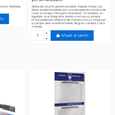
rtical. Medidas:
Sellos de caucho personalizados. Rápido limpio. Los
sellos autoentintables son una estupenda manera de
crear su propio mensaje o impresión. Si necesita un
logotipo, una fotografía, textos o incluso su propia
ito
firma, podemos reflejarlo de manera clara y limpia en
su propio sello autoentintable, de gran calidad y fácil
manejo.
Añadir al carrito