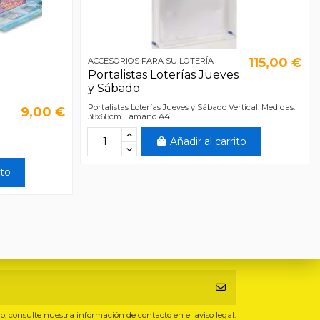
115,00 €
ACCESORIOS PARA SU LOTERÍA
Portalistas Loterías Jueves
y Sábado
Portalistas Loterías Jueves y Sábado Vertical. Medidas:
9,00 €
38x68cm Tamaño A4
Añadir al carrito
ito
, consulte nuestra información de contacto en el aviso legal.