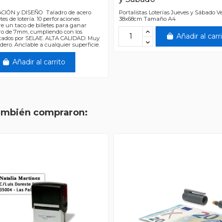
IÓN y DISEÑO Taladro de acero
Portalistas Loterías Jueves y Sábado Ve
tes de lotería. 10 perforaciones
38x68cm Tamaño A4
e un taco de billetes para ganar
ero de 7mm, cumpliendo con los
Añadir al carr
citados por SELAE. ALTA CALIDAD: Muy
adero. Anclable a cualquier superficie.
Añadir al carrito
también compraron: