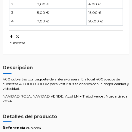
2
2,00 €
4,00 €
3
5,00 €
15,00 €
4
7,00 €
28,00 €
cubiertas
Descripción
400 cubiertas por paquete-delantera+trasera. En total 400 juegos de
cubiertas A TODO COLOR para vestir sus talonarios con la mejor calidad y
vistosidad.
NAVIDAD ROJA, NAVIDAD VERDE, Azul LN + Trébol verde . Nueva tirada
2024.
Detalles del producto
Referencia
cublote4