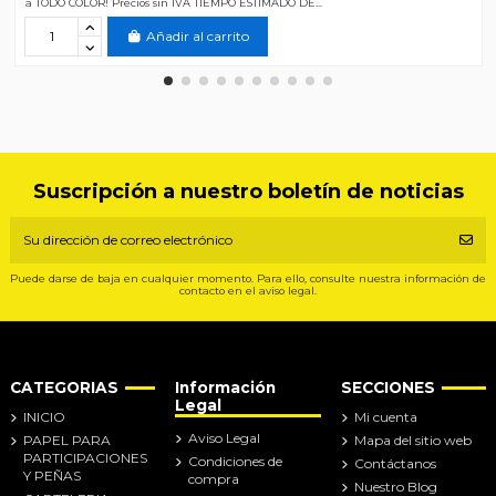
a TODO COLOR! Precios sin IVA TIEMPO ESTIMADO DE...
Añadir al carrito
Suscripción a nuestro boletín de noticias
Puede darse de baja en cualquier momento. Para ello, consulte nuestra información de
contacto en el aviso legal.
CATEGORIAS
Información
SECCIONES
Legal
INICIO
Mi cuenta
Aviso Legal
PAPEL PARA
Mapa del sitio web
PARTICIPACIONES
Condiciones de
Contáctanos
Y PEÑAS
compra
Nuestro Blog