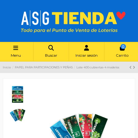
0
Menu
Buscar
Iniciar sesión
Carrito
Inicio
PAPEL PARA PARTICIPACIONES Y PEÑAS
Lote 400 cubiertas-4 modelos