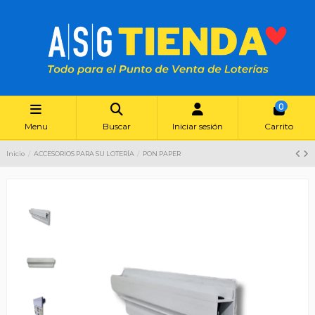
0
Menu
Buscar
Iniciar sesión
Carrito
Inicio
ACCESORIOS PARA SU LOTERÍA
PON PAPER