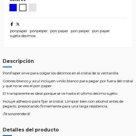
Azul
Blanco
Transparente
ponpaper
ponpeiper
pon paper
pon peiper
pon papel
sujeta decimos
Descripción
PonPaper sirve para colgar los décimos en el cristal de la ventanilla.
Colores blanco y azul incluyen vinilo blanco para pegar por fuera del cristal
y que no se vea el pon paper.
El transparente es ideal porque se ve hasta el último décimo sujeto.
Incluye adhesivo para fijar al cristal. Limpiar bien con alcohol antes de
pegarlo, presionando firmemente para una larga resistencia.
¡Te sorprenderá!
Detalles del producto