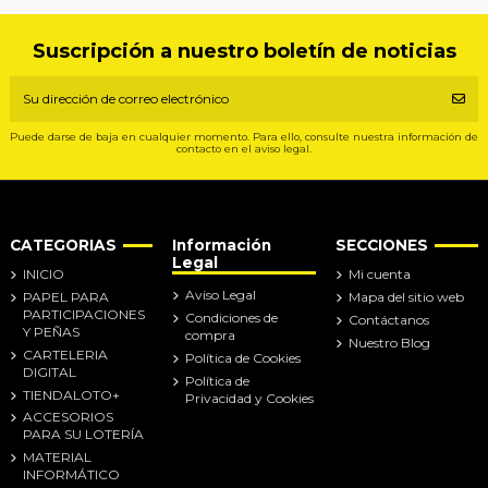
Suscripción a nuestro boletín de noticias
Puede darse de baja en cualquier momento. Para ello, consulte nuestra información de
contacto en el aviso legal.
CATEGORIAS
Información
SECCIONES
Legal
INICIO
Mi cuenta
Aviso Legal
PAPEL PARA
Mapa del sitio web
PARTICIPACIONES
Condiciones de
Contáctanos
Y PEÑAS
compra
Nuestro Blog
CARTELERIA
Política de Cookies
DIGITAL
Política de
TIENDALOTO+
Privacidad y Cookies
ACCESORIOS
PARA SU LOTERÍA
MATERIAL
INFORMÁTICO