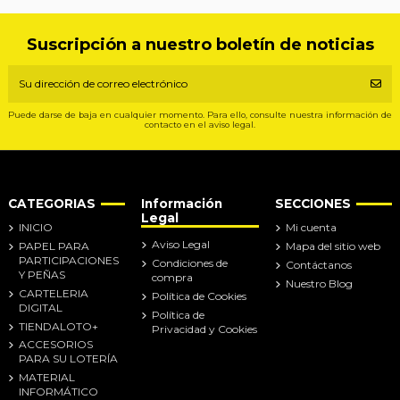
Suscripción a nuestro boletín de noticias
Puede darse de baja en cualquier momento. Para ello, consulte nuestra información de
contacto en el aviso legal.
CATEGORIAS
Información
SECCIONES
Legal
INICIO
Mi cuenta
Aviso Legal
PAPEL PARA
Mapa del sitio web
PARTICIPACIONES
Condiciones de
Contáctanos
Y PEÑAS
compra
Nuestro Blog
CARTELERIA
Política de Cookies
DIGITAL
Política de
TIENDALOTO+
Privacidad y Cookies
ACCESORIOS
PARA SU LOTERÍA
MATERIAL
INFORMÁTICO