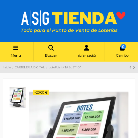
0
Menu
Buscar
Iniciar sesión
Carrito
Inicio
CARTELERIA DIGITAL
LotoPoint+ TABLET 10"
-20,00 €