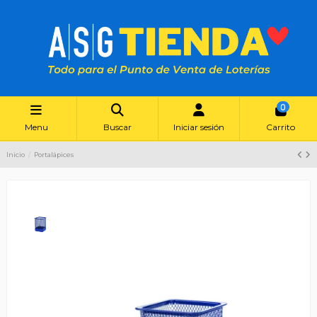
0
Menu
Buscar
Iniciar sesión
Carrito
Inicio
Portalápices