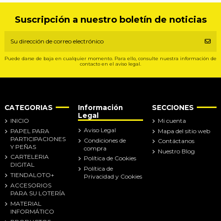
Suscripción a nuestro boletín de noticias
Puede darse de baja en cualquier momento. Para ello, consulte nuestra información de
contacto en el aviso legal.
CATEGORIAS
Información
SECCIONES
Legal
INICIO
Mi cuenta
Aviso Legal
PAPEL PARA
Mapa del sitio web
PARTICIPACIONES
Condiciones de
Contáctanos
Y PEÑAS
compra
Nuestro Blog
CARTELERIA
Política de Cookies
DIGITAL
Política de
TIENDALOTO+
Privacidad y Cookies
ACCESORIOS
PARA SU LOTERÍA
MATERIAL
INFORMÁTICO