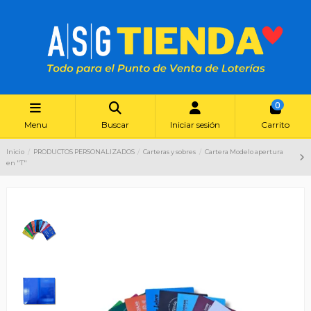
0
Menu
Buscar
Iniciar sesión
Carrito
Inicio
PRODUCTOS PERSONALIZADOS
Carteras y sobres
Cartera Modelo apertura
en "T"