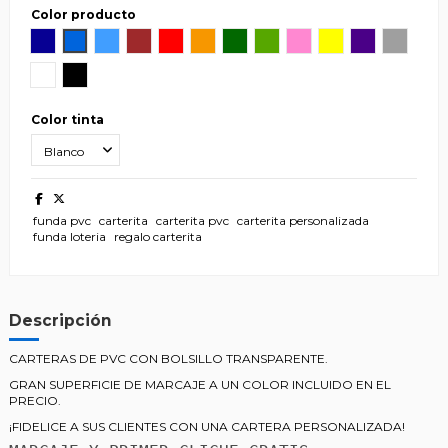
Color producto
Azul Marino
Azul corporativo
Azul claro
Burdeos
Rojo
Naranja
Verde Pino
Verde claro
Rosa
Amarillo
Morado
Gris Clar
Blanco
Negro
Color tinta
funda pvc
carterita
carterita pvc
carterita personalizada
funda loteria
regalo carterita
Descripción
CARTERAS DE PVC CON BOLSILLO TRANSPARENTE.
GRAN SUPERFICIE DE MARCAJE A UN COLOR INCLUIDO EN EL
PRECIO.
¡FIDELICE A SUS CLIENTES CON UNA CARTERA PERSONALIZADA!