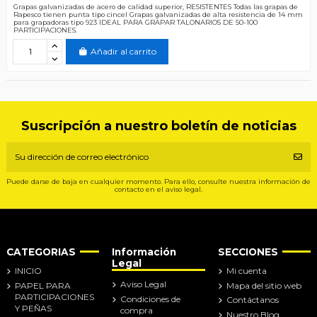
Grapas galvanizadas de acero de calidad superior, RESISTENTES Todas las grapas de
Rapesco tienen punta tipo cincel Grapas galvanizadas de alta resistencia de 14 mm
para grapadoras tipo 923 IDEAL PARA GRAPAR TALONARIOS DE 50-100
PARTICIPACIONES.
Añadir al carrito
Suscripción a nuestro boletín de noticias
Puede darse de baja en cualquier momento. Para ello, consulte nuestra información de
contacto en el aviso legal.
CATEGORIAS
Información
SECCIONES
Legal
INICIO
Mi cuenta
Aviso Legal
PAPEL PARA
Mapa del sitio web
PARTICIPACIONES
Condiciones de
Contáctanos
Y PEÑAS
compra
Nuestro Blog