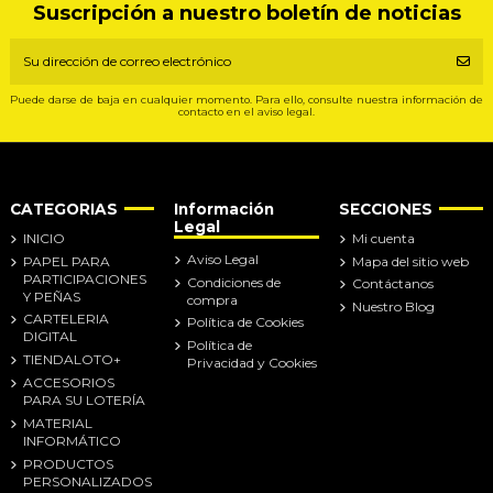
Suscripción a nuestro boletín de noticias
Puede darse de baja en cualquier momento. Para ello, consulte nuestra información de
contacto en el aviso legal.
CATEGORIAS
Información
SECCIONES
Legal
INICIO
Mi cuenta
Aviso Legal
PAPEL PARA
Mapa del sitio web
PARTICIPACIONES
Condiciones de
Contáctanos
Y PEÑAS
compra
Nuestro Blog
CARTELERIA
Política de Cookies
DIGITAL
Política de
TIENDALOTO+
Privacidad y Cookies
ACCESORIOS
PARA SU LOTERÍA
MATERIAL
INFORMÁTICO
PRODUCTOS
PERSONALIZADOS