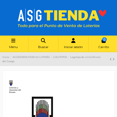
0
Menu
Buscar
Iniciar sesión
Carrito
Inicio
ACCESORIOS PARA SU LOTERÍA
LOGOTIPOS
Logotipo de vinilo Rincón
del Juego