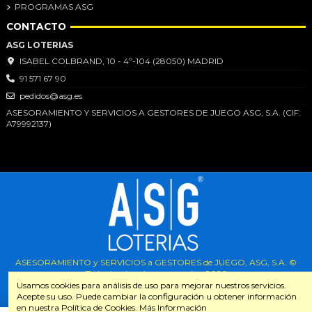
PROGRAMAS ASG
CONTACTO
ASG LOTERIAS
ISABEL COLBRAND, 10 - 4º-104 (28050) MADRID
91 571 67 90
pedidos@asg.es
ASESORAMIENTO Y SERVICIOS A GESTORES DE JUEGO ASG, S.A. (CIF:
A79992137)
ASESORAMIENTO y SERVICIOS a GESTORES de JUEGO, ASG, S.A. ©
Todos los derechos reservados.
2026
Usamos cookies para análisis de uso para mejorar nuestros servicios.
Acepte su uso. Puede cambiar la configuración u obtener información
en nuestra Política de Cookies. Más Información