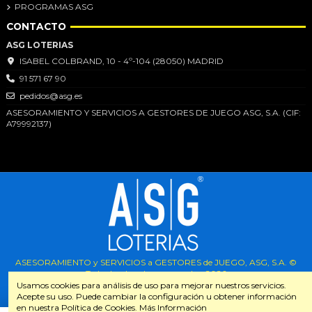
PROGRAMAS ASG
CONTACTO
ASG LOTERIAS
ISABEL COLBRAND, 10 - 4º-104 (28050) MADRID
91 571 67 90
pedidos@asg.es
ASESORAMIENTO Y SERVICIOS A GESTORES DE JUEGO ASG, S.A. (CIF:
A79992137)
ASESORAMIENTO y SERVICIOS a GESTORES de JUEGO, ASG, S.A. ©
Todos los derechos reservados.
2026
Usamos cookies para análisis de uso para mejorar nuestros servicios.
Acepte su uso. Puede cambiar la configuración u obtener información
en nuestra Política de Cookies. Más Información