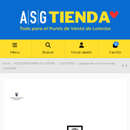
0
Menu
Buscar
Iniciar sesión
Carrito
Inicio
ACCESORIOS PARA SU LOTERÍA
LOGOTIPOS
Logotipo de vinilo frente de
mostrador