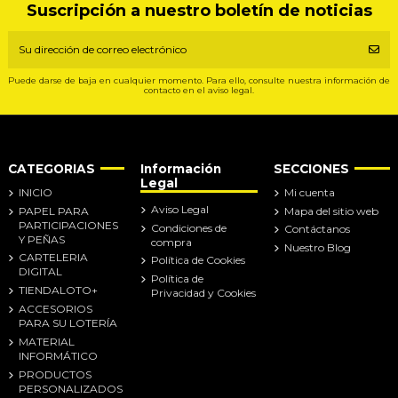
Suscripción a nuestro boletín de noticias
Puede darse de baja en cualquier momento. Para ello, consulte nuestra información de
contacto en el aviso legal.
CATEGORIAS
Información
SECCIONES
Legal
INICIO
Mi cuenta
Aviso Legal
PAPEL PARA
Mapa del sitio web
PARTICIPACIONES
Condiciones de
Contáctanos
Y PEÑAS
compra
Nuestro Blog
CARTELERIA
Política de Cookies
DIGITAL
Política de
TIENDALOTO+
Privacidad y Cookies
ACCESORIOS
PARA SU LOTERÍA
MATERIAL
INFORMÁTICO
PRODUCTOS
PERSONALIZADOS