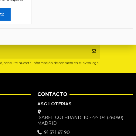
ito
, consulte nuestra información de contacto en el aviso legal.
CONTACTO
ASG LOTERIAS
ISABEL COLBRAND, 10 - 4º-104 (28050)
MADRID
91 571 67 90