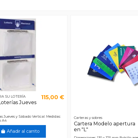
115,00 €
RA SU LOTERÍA
 Loterías Jueves
ías Jueves y Sábado Vertical. Medidas:
Carteras y sobres
o A4
Cartera Modelo apertura
en "L"
Añadir al carrito
Dimensiones: 130 x 175 mm Bolsillo ape