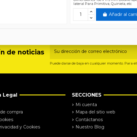
lateral Para Primitiva, Quiniela, etc
Añadir al carr
n de noticias
Puede darse de baja en cualquier momento. Para ello
n Legal
SECCIONES
Mi cuenta
 de compra
Mapa del sitio web
Cookies
Contáctanos
rivacidad y Cookies
Nuestro Blog