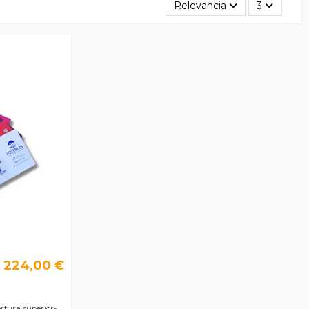
Relevancia
3
224,00 €
rtura superior-